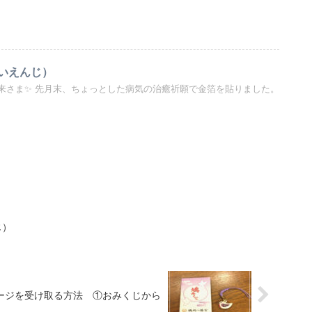
いえんじ）
来さま✨ 先月末、ちょっとした病気の治癒祈願で金箔を貼りました。
じ）
ージを受け取る方法 ①おみくじから