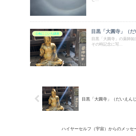
目黒「大圓寺」（だ
心色(ここいろ)講座
目黒「大圓寺」の薬師如
その時記念に写...
目黒「大圓寺」（だいえん
ハイヤーセルフ（宇宙）からのメッセ