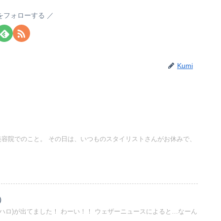
iをフォローする
Kumi
美容院でのこと。 その日は、いつものスタイリストさんがお休みで、
）
日暈(ハロ)が出てました！ わーい！！ ウェザーニュースによると…なーん