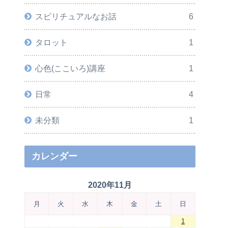
スピリチュアルなお話
6
タロット
1
心色(ここいろ)講座
1
日常
4
未分類
1
カレンダー
2020年11月
月
火
水
木
金
土
日
1