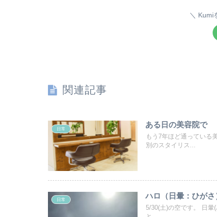
Kum
関連記事
ある日の美容院で
日常
もう7年ほど通っている
別のスタイリス...
ハロ（日暈：ひがさ
日常
5/30(土)の空です。 
と...